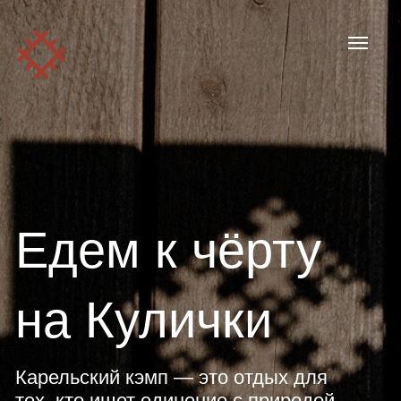
Едем к чёрту
на Кулички
Карельский кэмп — это отдых для
тех, кто ищет единение с природой,
общение
с творческими людьми, знакомство
с культурой и традициями Карелии