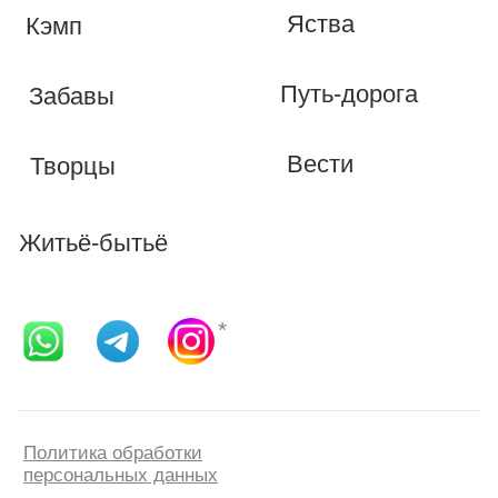
признанной в России экстремистской
организацией
ИП Мясоедова Ирина
Алексеевна, ОГРНИП
325420500048335, ИНН
422313881403
Банк ООО "Банк Точка",
Myasoedovakemp@yandex.ru