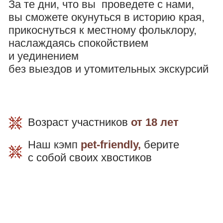
Яства
Кэмп
Путь-дорога
Забавы