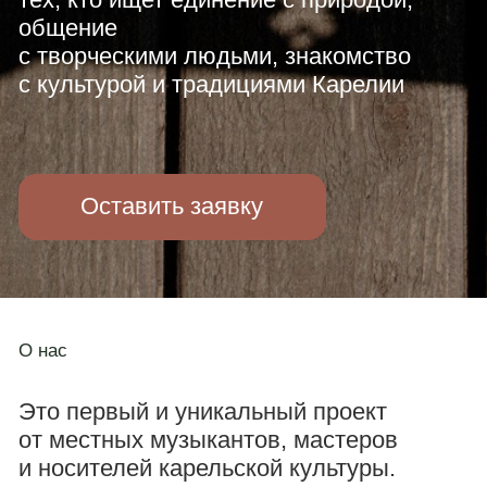
Оставить заявку
О нас
Это первый и уникальный проект
от местных музыкантов, мастеров
и носителей карельской культуры.
За те дни, что вы проведете с нами,
вы сможете окунуться в историю края,
прикоснуться к местному фольклору,
наслаждаясь спокойствием
и уединением
без выездов и утомительных экскурсий
Возраст участников
от 18 лет
Наш кэмп
pet-friendly,
берите
с собой своих хвостиков